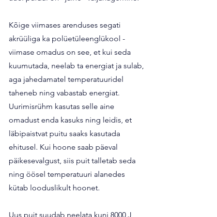
Kõige viimases arenduses segati 
akrüüliga ka polüetüleenglükool - 
viimase omadus on see, et kui seda 
kuumutada, neelab ta energiat ja sulab, 
aga jahedamatel temperatuuridel 
taheneb ning vabastab energiat. 
Uurimisrühm kasutas selle aine 
omadust enda kasuks ning leidis, et 
läbipaistvat puitu saaks kasutada 
ehitusel. Kui hoone saab päeval 
päikesevalgust, siis puit talletab seda 
ning öösel temperatuuri alanedes 
kütab looduslikult hoonet.
Uus puit suudab neelata kuni 8000 J 