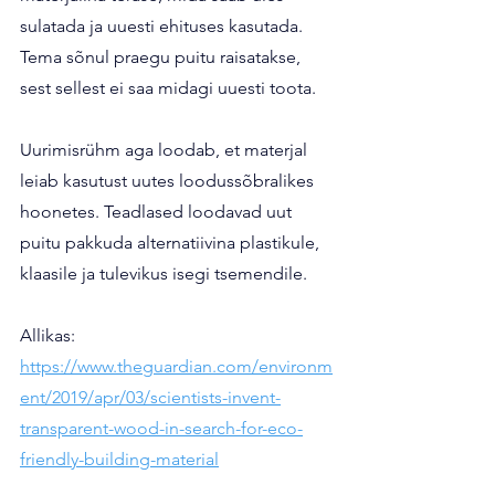
sulatada ja uuesti ehituses kasutada. 
Tema sõnul praegu puitu raisatakse, 
sest sellest ei saa midagi uuesti toota.
Uurimisrühm aga loodab, et materjal 
leiab kasutust uutes loodussõbralikes 
hoonetes. Teadlased loodavad uut 
puitu pakkuda alternatiivina plastikule, 
klaasile ja tulevikus isegi tsemendile.
Allikas: 
https://www.theguardian.com/environm
ent/2019/apr/03/scientists-invent-
transparent-wood-in-search-for-eco-
friendly-building-material