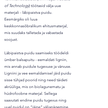
of Technology
) töötasid välja uue 
materjali - läbipaistva puidu. 
Eesmärgiks oli luua 
keskkonnasõbralikum ehitusmaterjal, 
mis suudaks talletada ja vabastada 
soojust.
Läbipaistva puidu saamiseks töödeldi 
ümber balsapuitu - eemaldati ligniin, 
mis annab puidule tugevuse ja värvuse. 
Ligniini ja vee eemaldamisel jäid puidu 
sisse tühjad poorid ning need täideti 
akrüüliga, mis on biolagunematu ja 
hüdrofoobne materjal. Sellega 
saavutati endine puidu tugevus ning 
uuel puidul on “jäine” väljanägemine.