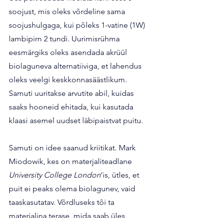
soojust, mis oleks võrdeline sama 
soojushulgaga, kui põleks 1-vatine (1W) 
lambipirn 2 tundi. Uurimisrühma 
eesmärgiks oleks asendada akrüül 
biolaguneva alternatiiviga, et lahendus 
oleks veelgi keskkonnasäästlikum. 
Samuti uuritakse arvutite abil, kuidas 
saaks hooneid ehitada, kui kasutada 
klaasi asemel uudset läbipaistvat puitu.
Samuti on idee saanud kriitikat. Mark 
Miodowik, kes on materjaliteadlane 
University College London
’is, ütles, et 
puit ei peaks olema biolagunev, vaid 
taaskasutatav. Võrdluseks tõi ta 
materjalina terase, mida saab üles 