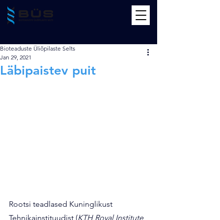
Bioteaduste Üliõpilaste Selts
Jan 29, 2021
Läbipaistev puit
Rootsi teadlased Kuninglikust 
Tehnikainstituudist (
KTH Royal Institute 