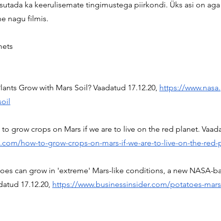
asutada ka keerulisemate tingimustega piirkondi
. 
Üks asi on aga 
e nagu filmis.
mets
Plants Grow with Mars Soil? Vaadatud 17.12.20, 
https://www.nasa
oil
 to grow crops on Mars if we are to live on the red planet. Vaada
n.com/how-to-grow-crops-on-mars-if-we-are-to-live-on-the-red-
atoes can grow in 'extreme' Mars-like conditions, a new NASA-b
atud 17.12.20, 
https://www.businessinsider.com/potatoes-mars