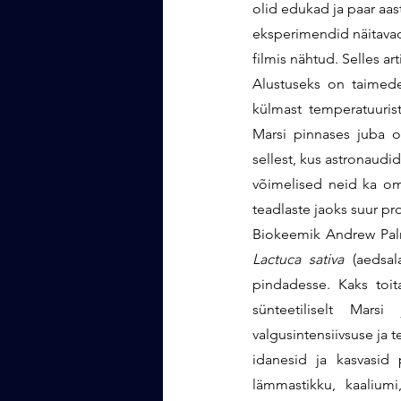
olid edukad ja paar aast
eksperimendid näitavad 
filmis nähtud. Selles ar
Alustuseks on taimede
külmast temperatuurist
Marsi pinnases juba ol
sellest, kus astronaudi
võimelised neid ka oma
teadlaste jaoks suur pr
Lactuca sativa
 (aedsal
pindadesse. Kaks toit
sünteetiliselt Marsi
valgusintensiivsuse ja 
idanesid ja kasvasid p
lämmastikku, kaaliumi