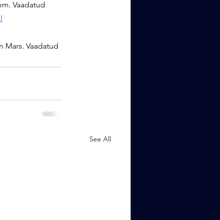
eem. Vaadatud 
l
on Mars. Vaadatud 
See All