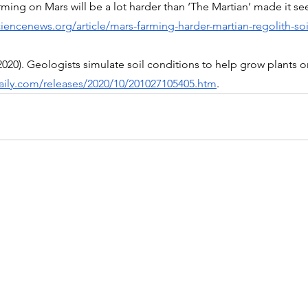
ming on Mars will be a lot harder than ‘The Martian’ made it s
iencenews.org/article/mars-farming-harder-martian-regolith-soi
(2020). Geologists simulate soil conditions to help grow plants 
ily.com/releases/2020/10/201027105405.htm
.