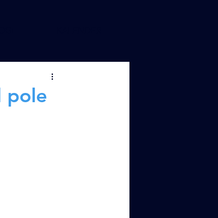
OGI
KALENDER
 pole