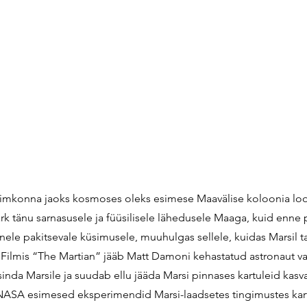
imkonna jaoks kosmoses oleks esimese Maavälise koloonia lo
rk tänu sarnasusele ja füüsilisele lähedusele Maaga, kuid enne
e pakitsevale küsimusele, muuhulgas sellele, kuidas Marsil tai
 Filmis “The Martian” jääb Matt Damoni kehastatud astronaut val
inda Marsile ja suudab ellu jääda Marsi pinnases kartuleid kasv
. NASA esimesed eksperimendid Marsi-laadsetes tingimustes kar