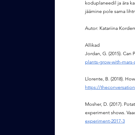
koduplaneedil ja ära k
jäämine pole sama lihtn
Autor: Katariina Korde
Allikad
Jordan, G. (2015). Can 
plants-grow-with-mars-s
Llorente, B. (2018). How
https://theconversatio
Mosher, D. (2017). Pot
experiment shows. Vaad
experiment-2017-3