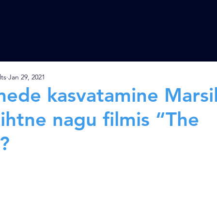
T
LIITUMINE
LIIKMELE
BL
lts
Jan 29, 2021
mede kasvatamine Marsil
 lihtne nagu filmis “The
?