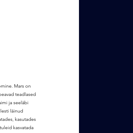
omine. Mars on 
 peavad teadlased 
mi ja seeläbi 
esti läinud 
atades, kasutades 
tuleid kasvatada 