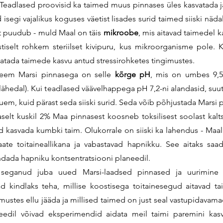
 Teadlased proovisid ka taimed muus pinnases üles kasvatada ja s
isegi vajalikus koguses väetist lisades surid taimed siiski nädal
ult puudub - muld Maal on täis 
mikroobe
, mis aitavad taimedel k
selt rohkem steriilset kivipuru, kus mikroorganisme pole. Ki
tatada taimede kasvu antud stressirohketes tingimustes.
leem Marsi pinnasega on selle 
kõrge pH
, mis on umbes 9,5
lähedal). Kui teadlased väävelhappega pH 7,2-ni alandasid, suuts
em, kuid pärast seda siiski surid. Seda võib põhjustada Marsi 
haselt kuskil 2% Maa pinnasest koosneb toksilisest soolast 
kalt
d kasvada kumbki taim. 
Olukorrale on siiski ka lahendus - Maal
ate toitaineallikana ja vabastavad hapnikku. See aitaks saada 
ndada hapniku kontsentratsiooni planeedil.
seganud juba uued Marsi-laadsed pinnased ja uurimine j
 kindlaks teha, millise koostisega toitainesegud aitavad tai
imustes ellu jääda ja millised taimed on just seal vastupidavama
eedil võivad eksperimendid aidata meil taimi paremini ka