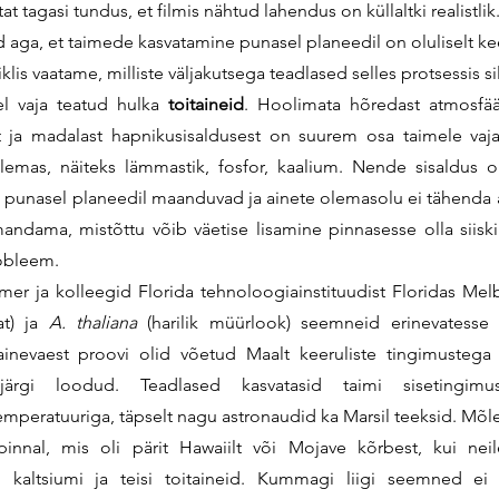
at tagasi tundus, et filmis nähtud lahendus on küllaltki realistlik
aga, et taimede kasvatamine punasel planeedil on oluliselt kee
tiklis vaatame, milliste väljakutsega teadlased selles protsessis si
l vaja teatud hulka 
toitaineid
. Hoolimata hõredast atmosfäär
 ja madalast hapnikusisaldusest on suurem osa taimele vajali
emas, näiteks lämmastik, fosfor, kaalium. Nende sisaldus on 
d punasel planeedil maanduvad ja ainete olemasolu ei tähenda al
ndama, mistõttu võib väetise lisamine pinnasesse olla siiski 
obleem. 
at) ja 
A. thaliana
 (harilik müürlook) seemneid erinevatesse M
ainevaest proovi olid võetud Maalt keeruliste tingimustega 
 järgi loodud. Teadlased kasvatasid taimi sisetingimust
temperatuuriga, täpselt nagu astronaudid ka Marsil teeksid. Mõl
innal, mis oli pärit Hawaiilt või Mojave kõrbest, kui neile 
, kaltsiumi ja teisi toitaineid. Kummagi liigi seemned ei