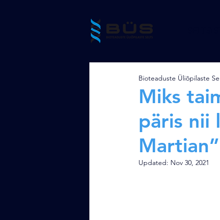
SELTSIS
Bioteaduste Üliõpilaste Se
Miks tai
päris nii
Martian”
Updated:
Nov 30, 2021