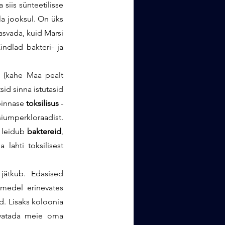
iis sünteetilisse 
a jooksul. 
On üks 
asvada, kuid Marsi 
ndlad bakteri- ja 
 (kahe Maa pealt 
id sinna istutasid 
pinnase 
toksilisus
 - 
siumperkloraadist. 
 leidub 
baktereid
, 
lahti toksilisest 
ätkub. Edasised 
medel erinevates 
d. Lisaks koloonia 
svatada meie oma 