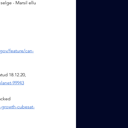
selge - Marsil ellu 
.gov/feature/can-
tud 18.12.20, 
planet-99943
acked 
-growth-cubesat-