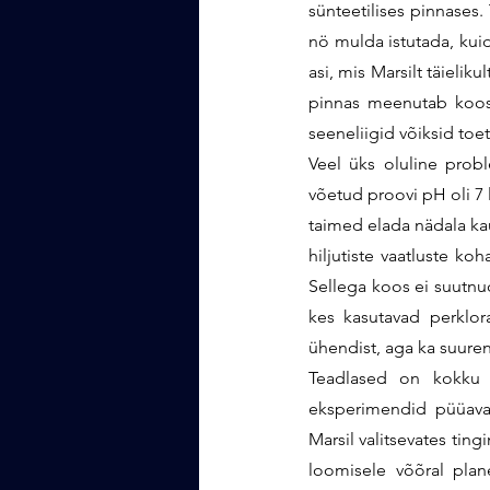
sünteetilises pinnases.
nö mulda istutada, kuid 
asi, mis Marsilt täielik
pinnas meenutab koosti
seeneliigid võiksid toe
Veel üks oluline prob
võetud proovi pH oli 7 
taimed elada nädala kau
hiljutiste vaatluste ko
Sellega koos ei suutnu
kes kasutavad perklora
ühendist, aga ka suure
Teadlased on kokku 
eksperimendid püüavad
Marsil valitsevates ting
loomisele võõral plan