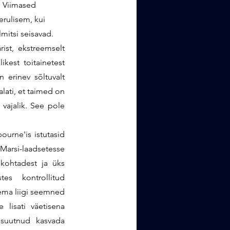
. Viimased 
rulisem, kui 
lmitsi seisavad.
ist, ekstreemselt 
kest toitainetest 
erinev sõltuvalt 
ati, et taimed on 
vajalik. See pole 
Biokeemik Andrew Palmer ja kolleegid Florida tehnoloogiainstituudist Floridas Melbourne'is istutasid 
arsi-laadsetesse 
kohtadest ja üks 
es kontrollitud 
ema liigi seemned 
lisati väetisena 
 suutnud kasvada 