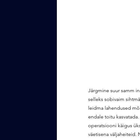
Järgmine suur samm in
selleks sobivaim sihtmä
leidma lahendused mõnel
endale toitu kasvatada.
operatsiooni käigus üks
väetisena väljaheiteid