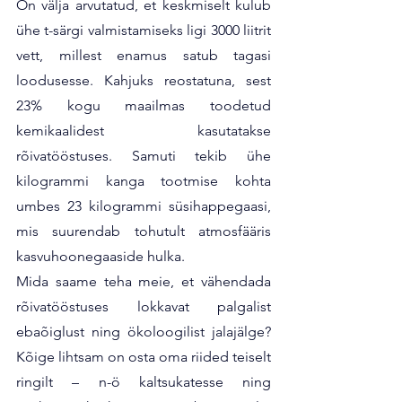
On välja arvutatud, et keskmiselt kulub 
ühe t-särgi valmistamiseks ligi 3000 liitrit 
vett, millest enamus satub tagasi 
loodusesse. Kahjuks reostatuna, sest 
23% kogu maailmas toodetud 
kemikaalidest kasutatakse 
rõivatööstuses. Samuti tekib ühe 
kilogrammi kanga tootmise kohta 
umbes 23 kilogrammi süsihappegaasi, 
mis suurendab tohutult atmosfääris 
kasvuhoonegaaside hulka.
Mida saame teha meie, et vähendada 
rõivatööstuses lokkavat palgalist 
ebaõiglust ning ökoloogilist jalajälge? 
Kõige lihtsam on osta oma riided teiselt 
ringilt – n-ö kaltsukatesse ning 