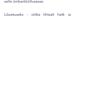
selle ümbertöötlusesse.
Lõpetuseks - võtke lihtsalt hetk ja 
mõelge, kes valmistab teie riideid? Mis 
materjalist? Kui palju kogu see protsess 
võiks maksta? Ning täpsema huvi korral 
tasub infot juurde otsida - nii leiate 
ilmselt vastused suuremale hulgale 
enda küsimustele ning laiendate selle 
teemaga oma maailmapilti.
Autor: Kaisa Põhako