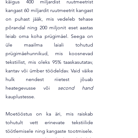
käigus 400 miljardist ruutmeetrist 
kangast 60 miljardit ruutmeetrit kangast 
on puhast jääk, mis vedeleb tehase 
põrandal ning 200 miljonit eset aastas 
leiab oma koha prügimäel. Seega on 
üle maailma laiali tohutud 
prügimäehunnikud, mis koosnevad 
tekstiilist, mis oleks 95% taaskasutatav, 
kantav või ümber töödeldav. Vaid väike 
hulk nendest riietest jõuab 
heategevusse või 
second hand
kauplustesse.
Moetööstus on ka äri, mis raiskab 
tohutult vett erinevate tekstiilide 
töötlemisele ning kangaste tootmisele. 