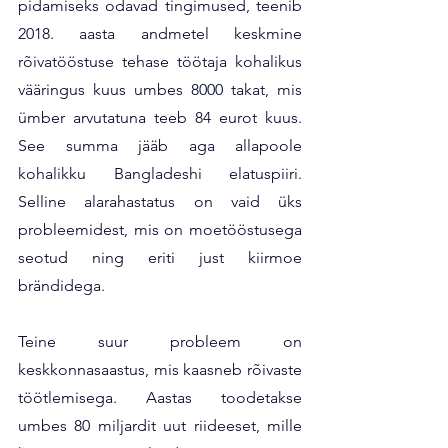
pidamiseks odavad tingimused, teenib 
2018. aasta andmetel keskmine 
rõivatööstuse tehase töötaja kohalikus 
vääringus kuus umbes 8000 takat, mis 
ümber arvutatuna teeb 84 eurot kuus. 
See summa jääb aga allapoole 
kohalikku Bangladeshi elatuspiiri. 
Selline alarahastatus on vaid üks 
probleemidest, mis on moetööstusega 
seotud ning eriti just kiirmoe 
brändidega.
Teine suur probleem on 
keskkonnasaastus, mis kaasneb rõivaste 
töötlemisega. Aastas toodetakse 
umbes 80 miljardit uut riideeset, mille 