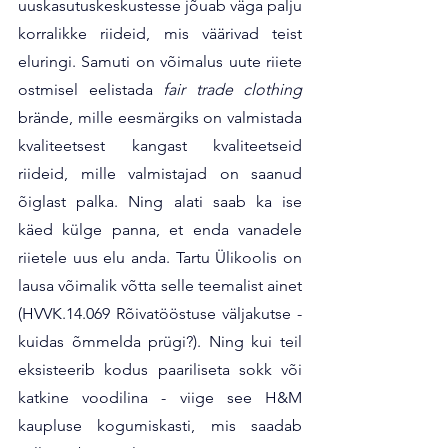
uuskasutuskeskustesse jõuab väga palju 
korralikke riideid, mis väärivad teist 
eluringi. Samuti on võimalus uute riiete 
ostmisel eelistada 
fair trade clothing
brände, mille eesmärgiks on valmistada 
kvaliteetsest kangast kvaliteetseid 
riideid, mille valmistajad on saanud 
õiglast palka. Ning alati saab ka ise 
käed külge panna, et enda vanadele 
riietele uus elu anda. Tartu Ülikoolis on 
lausa võimalik võtta selle teemalist ainet 
(HVVK.14.069 Rõivatööstuse väljakutse - 
kuidas õmmelda prügi?). Ning kui teil 
eksisteerib kodus paariliseta sokk või 
katkine voodilina - viige see H&M 
kaupluse kogumiskasti, mis saadab 