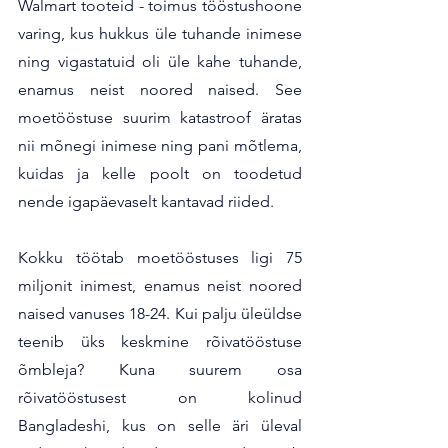
Walmart tooteid - toimus tööstushoone 
varing, kus hukkus üle tuhande inimese 
ning vigastatuid oli üle kahe tuhande, 
enamus neist noored naised. See 
moetööstuse suurim katastroof äratas 
nii mõnegi inimese ning pani mõtlema, 
kuidas ja kelle poolt on toodetud 
nende igapäevaselt kantavad riided.
Kokku töötab moetööstuses ligi 75 
miljonit inimest, enamus neist noored 
naised vanuses 18-24. Kui palju üleüldse 
teenib üks keskmine rõivatööstuse 
õmbleja? Kuna suurem osa 
rõivatööstusest on kolinud 
Bangladeshi, kus on selle äri üleval 