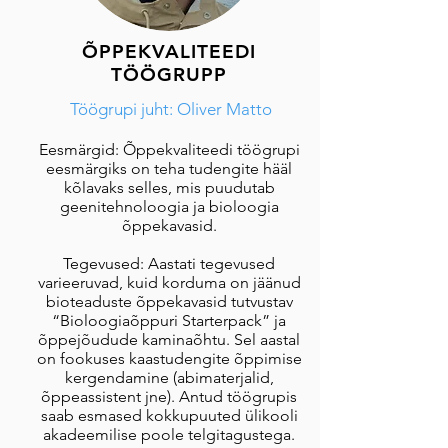
ÕPPEKVALITEEDI
TÖÖGRUPP
Töögrupi juht: Oliver Matto
Eesmärgid: Õppekvaliteedi töögrupi
eesmärgiks on teha tudengite hääl
kõlavaks selles, mis puudutab
geenitehnoloogia ja bioloogia
õppekavasid.
Tegevused: Aastati tegevused
varieeruvad, kuid korduma on jäänud
bioteaduste õppekavasid tutvustav
“Bioloogiaõppuri Starterpack” ja
õppejõudude kaminaõhtu. Sel aastal
on fookuses kaastudengite õppimise
kergendamine (abimaterjalid,
õppeassistent jne). Antud töögrupis
saab esmased kokkupuuted ülikooli
akadeemilise poole telgitagustega.