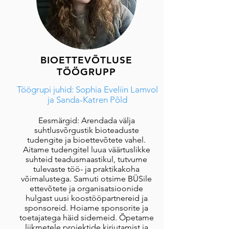
BIOETTEVÕTLUSE
TÖÖGRUPP
Töögrupi juhid: Sophia Eveliin Lamvol
ja Sanda-Katren Põld
Eesmärgid: Arendada välja
suhtlusvõrgustik bioteaduste
tudengite ja bioettevõtete vahel.
Aitame tudengitel luua väärtuslikke
suhteid teadusmaastikul, tutvume
tulevaste töö- ja praktikakoha
võimalustega. Samuti otsime BÜSile
ettevõtete ja organisatsioonide
hulgast uusi koostööpartnereid ja
sponsoreid. Hoiame sponsorite ja
toetajatega häid sidemeid. Õpetame
liikmetele projektide kirjutamist ja