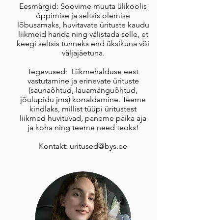
Eesmärgid: Soovime muuta ülikoolis
õppimise ja seltsis olemise
lõbusamaks, huvitavate ürituste kaudu
liikmeid harida ning välistada selle, et
keegi seltsis tunneks end üksikuna või
väljajäetuna.
Tegevused: Liikmehalduse eest
vastutamine ja erinevate ürituste
(saunaõhtud, lauamänguõhtud,
jõulupidu jms) korraldamine. Teeme
kindlaks, millist tüüpi üritustest
liikmed huvituvad, paneme paika aja
ja koha ning teeme need teoks!​
Kontakt:
uritused@bys.ee