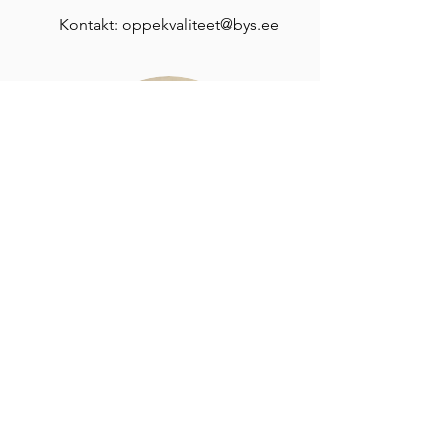
Kontakt:
oppekvaliteet@bys.ee
TEADUSE
POPULARISEERIMISE
TÖÖGRUPP
Töögrupi juht: Sebastian Oja ja Merli
Raudsepp
Eesmärgid: Tutvustada teadust, selle