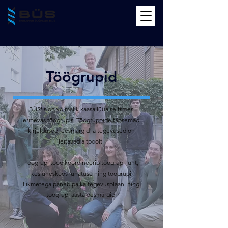
Töögrupid
BÜS'is on võimalik kaasa lüüa seitsmes
erinevas töögrupis. Töögruppide täpsemad
kirjeldused, eesmärgid ja tegevused on
leitavad altpoolt.
Töögrupi tööd koordineerib töögrupi juht,
kes üheskoos juhatuse ning töögrupi
liikmetega paneb paika tegevusplaani ning
töögrupi aasta eesmärgid.