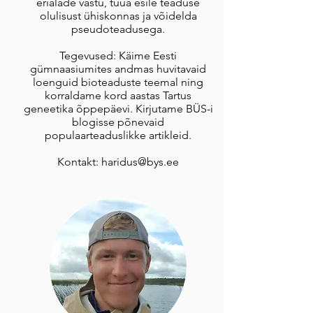
erialade vastu, tuua esile teaduse
olulisust ühiskonnas ja võidelda
pseudoteadusega.
Tegevused: Käime Eesti
gümnaasiumites andmas huvitavaid
loenguid bioteaduste teemal ning
korraldame kord aastas Tartus
geneetika õppepäevi. Kirjutame BÜS-i
blogisse põnevaid
populaarteaduslikke artikleid.
Kontakt:
haridus@bys.ee