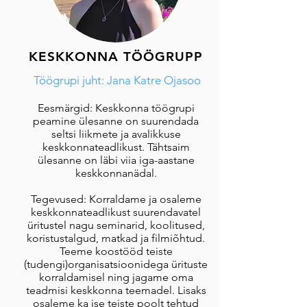
KESKKONNA TÖÖGRUPP
Töögrupi juht: Jana Katre Ojasoo
Eesmärgid: Keskkonna töögrupi
peamine ülesanne on suurendada
seltsi liikmete ja avalikkuse
keskkonnateadlikust. Tähtsaim
ülesanne on läbi viia iga-aastane
keskkonnanädal.
Tegevused: Korraldame ja osaleme
keskkonnateadlikust suurendavatel
üritustel nagu seminarid, koolitused,
koristustalgud, matkad ja filmiõhtud.
Teeme koostööd teiste
(tudengi)organisatsioonidega ürituste
korraldamisel ning jagame oma
teadmisi keskkonna teemadel. Lisaks
osaleme ka ise teiste poolt tehtud