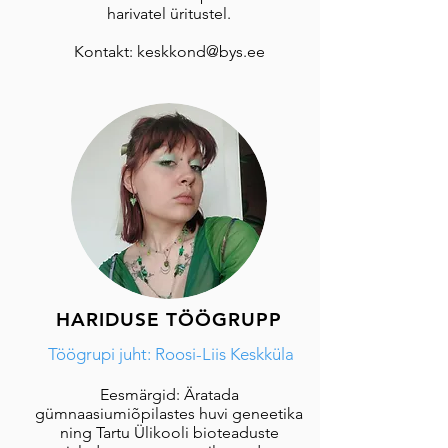
harivatel üritustel.
Kontakt:
keskkond@bys.ee
HARIDUSE TÖÖGRUPP
Töögrupi juht: Roosi-Liis Keskküla
Eesmärgid: Äratada
gümnaasiumiõpilastes huvi geneetika
ning Tartu Ülikooli bioteaduste