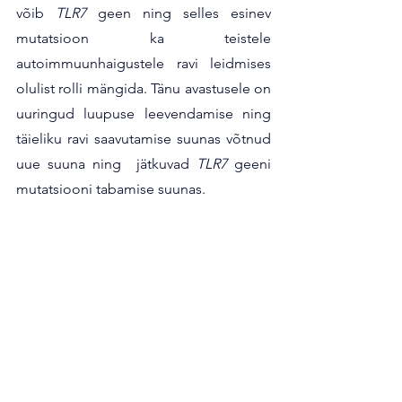
võib 
TLR7
 geen ning selles esinev 
mutatsioon ka teistele 
autoimmuunhaigustele ravi leidmises 
olulist rolli mängida. Tänu avastusele on 
uuringud luupuse leevendamise ning 
täieliku ravi saavutamise suunas võtnud 
uue suuna ning  jätkuvad 
TLR7
 geeni 
mutatsiooni tabamise suunas. 