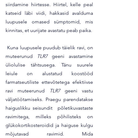
siirdamine hiirtesse. Hiirtel, kelle peal 
katseid läbi viidi, hakkasid avalduma 
luupusele omased sümptomid, mis 
kinnitas, et uurijate avastatu peab paika.
 Kuna luupusele puudub täielik ravi, on 
muteerunud 
TLR7
 geeni avastamine 
üliolulise tähtsusega. Tänu suurele 
leiule on alustatud koostööd 
farmatseutiliste ettevõtetega efektiivse 
ravi muteerunud 
TLR7
 geeni vastu 
väljatöötamiseks. Praegu parendatakse 
haiguslikku seisundit  põletikuvastaste 
ravimitega, milleks põhilisteks on 
glükokortikosteroidid ja haiguse kulgu 
mõjutavad ravimid. Mida 