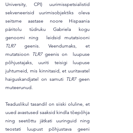
University, CPI) uurimisspetsialistid 
sekveneerisid uurimisobjektiks oleva  
seitsme aastase noore Hispaania 
päritolu tüdruku Gabriela kogu 
genoomi ning  leidsid mutatsiooni 
TLR7 
geenis. Veendumaks, et 
mutatsioon 
TLR7
 geenis on  luupuse 
põhjustajaks, uuriti teisigi luupuse 
juhtumeid, mis kinnitasid, et uuritavatel 
haiguskandjatel on samuti 
TLR7 
geen 
muteerunud. 
Teaduslikul tasandil on siiski oluline, et 
uued avastused saaksid kindla tõepõhja 
ning seetõttu jätkati uuringuid ning 
teostati luupust põhjustava geeni 