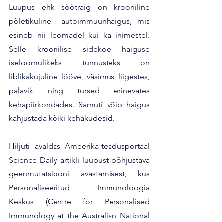
Luupus ehk söötraig on krooniline 
põletikuline  autoimmuunhaigus, mis 
esineb nii loomadel kui ka inimestel. 
Selle kroonilise sidekoe haiguse 
iseloomulikeks tunnusteks on 
liblikakujuline lööve, väsimus liigestes, 
palavik ning tursed erinevates 
kehapiirkondades. Samuti võib haigus 
kahjustada kõiki kehakudesid. 
Hiljuti  avaldas  Ameerika teadusportaal 
Science Daily artikli luupust põhjustava 
geenmutatsiooni avastamisest, kus 
Personaliseeritud Immunoloogia 
Keskus (Centre for Personalised 
Immunology at the Australian National 