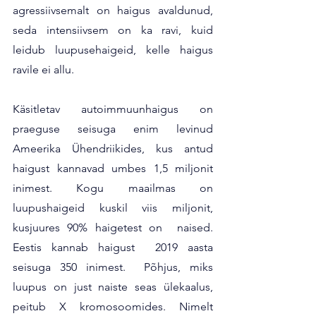
agressiivsemalt on haigus avaldunud, 
seda intensiivsem on ka ravi, kuid 
leidub luupusehaigeid, kelle haigus 
ravile ei allu. 
Käsitletav autoimmuunhaigus on 
praeguse seisuga enim levinud 
Ameerika Ühendriikides, kus antud 
haigust kannavad umbes 1,5 miljonit 
inimest. Kogu maailmas on 
luupushaigeid kuskil viis miljonit, 
kusjuures 90% haigetest on  naised. 
Eestis kannab haigust  2019 aasta 
seisuga 350 inimest.  Põhjus, miks 
luupus on just naiste seas ülekaalus, 
peitub X kromosoomides. Nimelt 