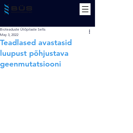
Bioteaduste Üliõpilaste Selts
May 3, 2022
Teadlased avastasid
luupust põhjustava
geenmutatsiooni