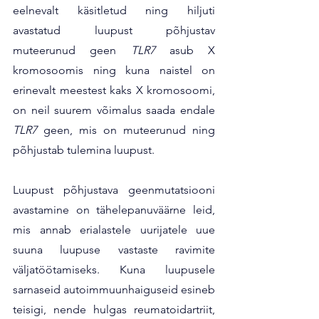
eelnevalt käsitletud ning hiljuti 
avastatud luupust põhjustav 
muteerunud geen
 TLR7
 asub X 
kromosoomis ning kuna naistel on 
erinevalt meestest kaks X kromosoomi, 
on neil suurem võimalus saada endale 
TLR7 
geen, mis on muteerunud ning 
põhjustab tulemina luupust. 
Luupust põhjustava geenmutatsiooni 
avastamine on tähelepanuväärne leid, 
mis annab erialastele uurijatele uue 
suuna luupuse vastaste ravimite 
väljatöötamiseks. Kuna luupusele 
sarnaseid autoimmuunhaiguseid esineb 
teisigi, nende hulgas reumatoidartriit, 