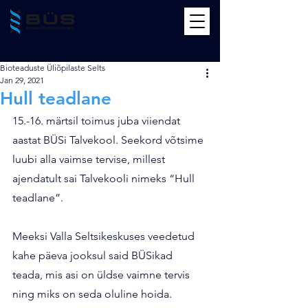
Bioteaduste Üliõpilaste Selts
Jan 29, 2021
Hull teadlane
15.-16. märtsil toimus juba viiendat 
aastat BÜSi Talvekool. Seekord võtsime 
luubi alla vaimse tervise, millest 
ajendatult sai Talvekooli nimeks “Hull 
teadlane”.
Meeksi Valla Seltsikeskuses veedetud 
kahe päeva jooksul said BÜSikad 
teada, mis asi on üldse vaimne tervis 
ning miks on seda oluline hoida. 