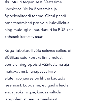
skulptuuri tegemisest. Vaatasime 
üheskoos üle ka õpetamise ja 
õppekvaliteedi teema. Õhtul pandi 
oma teadmised proovile kuldvillakus 
ning muidugi ei puudunud ka BÜSikale 
kohaselt karastav saun!
Kogu Talvekooli võlu seisnes selles, et 
BÜSikad said korraks linnamelust 
eemale ning õppisid väärtustama aja 
mahavõtmist. Tänapäeva kiire 
elutempo juures on lihtne kaotada 
iseennast. Loodame, et igaüks leidis 
enda jaoks nippe, kuidas vältida 
läbipõlemist teadusmaailmas!