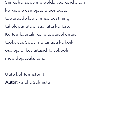
Siinkohal soovime öelda veelkord aitäh 
kõikidele esinejatele põnevate 
töötubade läbiviimise eest ning 
tähelepanuta ei saa jätta ka Tartu 
Kultuurkapitali, kelle toetusel üritus 
teoks sai. Soovime tänada ka kõiki 
osalejaid, kes aitasid Talvekooli 
meeldejäävaks teha!
Uute kohtumisteni!
Autor: 
Anella Salmistu