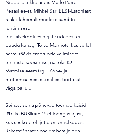
Nippe ja trikke andis Merle Purre 
Peaasi.ee-st. Mihkel Sari BEST-Estoniast 
rääkis lähemalt meeleseisundite 
juhtimisest.
Iga Talvekooli esinejate ridadest ei 
puudu kunagi Toivo Maimets, kes sellel 
aastal rääkis embrüode valimisest 
tunnuste soosimise, näiteks IQ 
tõstmise eesmärgil. Kõne- ja 
mõtlemisainest sai sellest töötoast 
väga palju...
Seinast-seina põnevad teemad käisid 
läbi ka BÜSikate 15x4 loengusarjast, 
kus seekord oli juttu priionvalkudest, 
Rakett69 saates osalemisest ja pea-