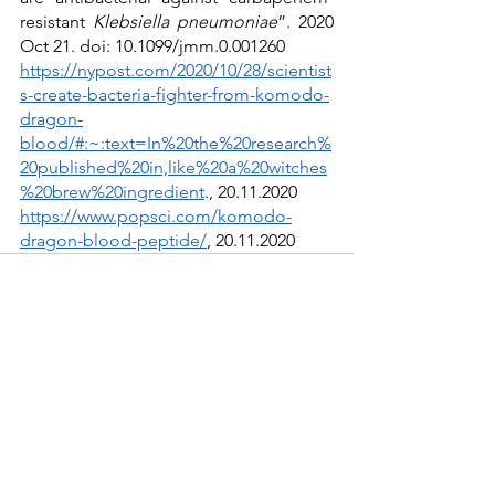
resistant 
Klebsiella pneumoniae
”. 2020 
Oct 21. doi: 10.1099/jmm.0.001260
https://nypost.com/2020/10/28/scientist
s-create-bacteria-fighter-from-komodo-
dragon-
blood/#:~:text=In%20the%20research%
20published%20in,like%20a%20witches
%20brew%20ingredient
., 20.11.2020
https://www.popsci.com/komodo-
dragon-blood-peptide/
, 20.11.2020
See All
Recent Posts