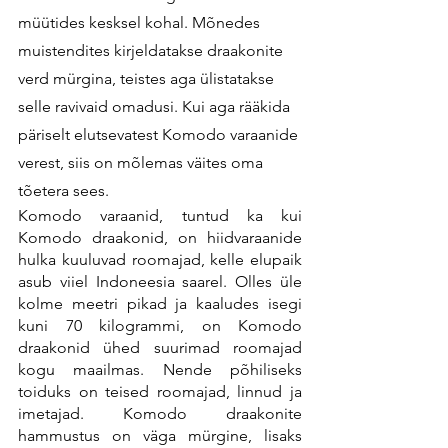
müütides kesksel kohal. Mõnedes 
muistendites kirjeldatakse draakonite 
verd mürgina, teistes aga ülistatakse 
selle ravivaid omadusi. Kui aga rääkida 
päriselt elutsevatest Komodo varaanide 
verest, siis on mõlemas väites oma 
tõetera sees.
Komodo varaanid, tuntud ka kui 
Komodo draakonid, on hiidvaraanide 
hulka kuuluvad roomajad, kelle elupaik 
asub viiel Indoneesia saarel. Olles üle 
kolme meetri pikad ja kaaludes isegi 
kuni 70 kilogrammi, on Komodo 
draakonid ühed suurimad roomajad 
kogu maailmas. Nende põhiliseks 
toiduks on teised roomajad, linnud ja 
imetajad. Komodo draakonite 
hammustus on väga mürgine, lisaks 