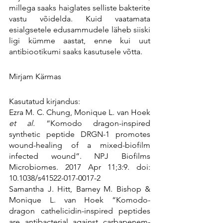
millega saaks haiglates selliste bakterite 
vastu võidelda. Kuid vaatamata 
esialgsetele edusammudele läheb siiski 
ligi kümme aastat, enne kui uut 
antibiootikumi saaks kasutusele võtta.
Mirjam Kärmas
Kasutatud kirjandus:
Ezra M. C. Chung, Monique L. van Hoek 
et al.
 “Komodo dragon-inspired 
synthetic peptide DRGN-1 promotes 
wound-healing of a mixed-biofilm 
infected wound”. NPJ Biofilms 
Microbiomes. 2017 Apr 11;3:9. doi: 
10.1038/s41522-017-0017-2
Samantha J. Hitt, Barney M. Bishop & 
Monique L. van Hoek “Komodo-
dragon cathelicidin-inspired peptides 
are antibacterial against carbapenem-