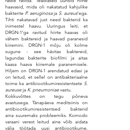
raske ravida. Teadlased uurisid hiirte 
haavasid, mida oli nakatatud kahjulike 
bakterite 
P. aeruginosa
 ja 
S. aureus
’ega. 
Tihti nakatavad just need bakterid ka 
inimestel haavu. Uuringus leiti, et 
DRGN-1’ga ravitud hiirte haavas oli 
vähem baktereid ja haavad paranesid 
kiiremini. DRGN-1 mõju oli kolme 
sugune - see hävitas baktereid, 
lagundas bakterite biofilmi ja aitas 
kaasa haava kiiremale paranemisele. 
Hiljem on DRGN-1 arendatud edasi ja 
on leitud, et sellel on antibakteriaalne 
toime ka antibiootikumiresistentsete 
S. 
aureuse
 ja 
K. pneumoniae
 vastu.
Kokkuvõttes on tegu põneva 
avastusega. Tänapäeva meditsiinis on 
antibiootikumiresistentsed bakterid 
aina suuremaks probleemiks. Komodo 
varaani verest leitud aine võib aidata 
välja töötada uusi antibiootikume, 