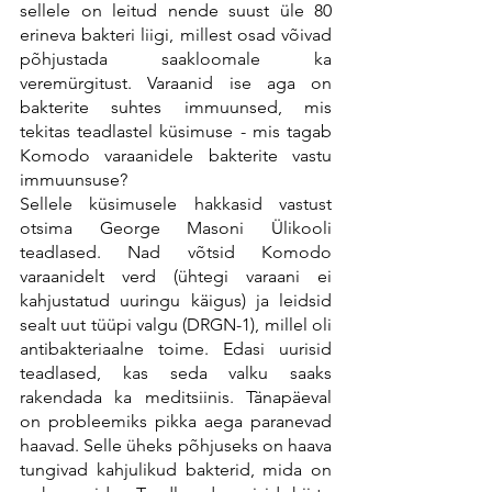
sellele on leitud nende suust üle 80 
erineva bakteri liigi, millest osad võivad 
põhjustada saakloomale ka 
veremürgitust. Varaanid ise aga on 
bakterite suhtes immuunsed, mis 
tekitas teadlastel küsimuse - mis tagab 
Komodo varaanidele bakterite vastu 
immuunsuse?
Sellele küsimusele hakkasid vastust 
otsima George Masoni Ülikooli 
teadlased. Nad võtsid Komodo 
varaanidelt verd (ühtegi varaani ei 
kahjustatud uuringu käigus) ja leidsid 
sealt uut tüüpi valgu (DRGN-1), millel oli 
antibakteriaalne toime. Edasi uurisid 
teadlased, kas seda valku saaks 
rakendada ka meditsiinis. Tänapäeval 
on probleemiks pikka aega paranevad 
haavad. Selle üheks põhjuseks on haava 
tungivad kahjulikud bakterid, mida on 